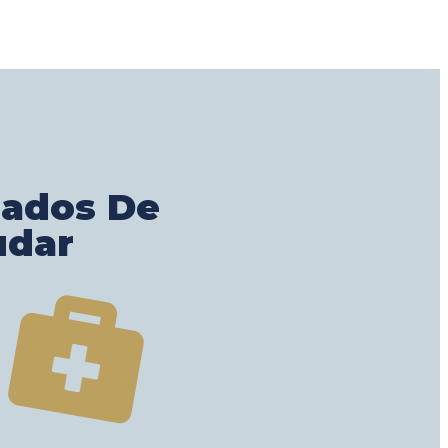
gados De
udar