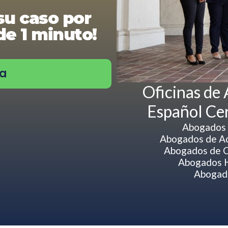
su caso por
e 1 minuto!
ra
Oficinas de
Español Ce
Abogados 
Abogados de Ac
Abogados de C
Abogados H
Abogado