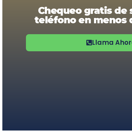
usando
Chequeo gratis de 
un
lector
teléfono en menos d
de
pantalla;
Presione
Control-
F10
Llama Aho
para
abrir
un
menú
de
accesibilidad.