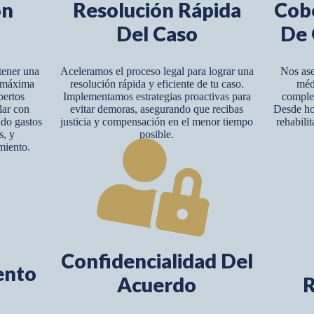
ón
Resolución Rápida
Cob
Del Caso
De 
tener una
Aceleramos el proceso legal para lograr una
Nos ase
y máxima
resolución rápida y eficiente de tu caso.
méd
pertos
Implementamos estrategias proactivas para
complet
lar con
evitar demoras, asegurando que recibas
Desde hos
ndo gastos
justicia y compensación en el menor tiempo
rehabili
s, y
posible.
miento.
Confidencialidad Del
ento
Acuerdo
R