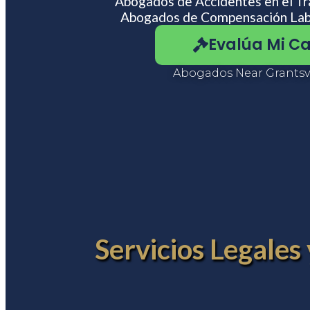
Abogados de Accidentes en el Tra
usando
Abogados de Compensación Labo
un
lector
Evalúa Mi C
de
pantalla;
Presione
Abogados Near Grantsvi
Control-
F10
para
abrir
un
menú
de
accesibilidad.
Servicios Legales