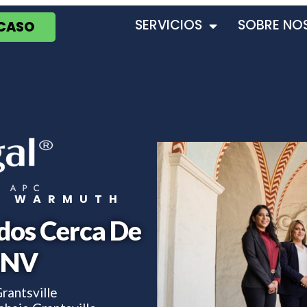
SERVICIOS
SOBRE NO
 CASO
T WARMUTH
dos Cerca De
, NV
rantsville