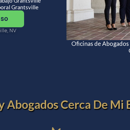
bajo Grantsville
ral Grantsville
aso
lle, NV
Oficinas de Abogados
 y Abogados Cerca De Mi 