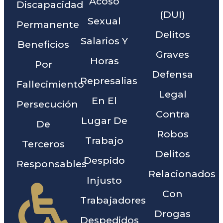
Acoso
Discapacidad
(DUI)
Sexual
Permanente
Delitos
Salarios Y
Beneficios
Graves
Horas
Por
Defensa
Represalias
Fallecimiento
Legal
En El
Persecución
Contra
Lugar De
De
Robos
Trabajo
Terceros
Delitos
Despido
Responsables
Relacionados
Injusto
Con
Trabajadores
Drogas
Despedidos