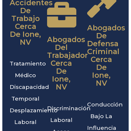
Accidentes
De
Trabajo
Cerca
Abogados
De Ione,
De
Abogados
NV
Defensa
Del
Criminal
Trabajador
Cerca
Cerca
Tratamiento
De
De
Ione,
Médico
Ione,
NV
NV
Discapacidad
Temporal
Conducción
Discriminación
Desplazamiento
Bajo La
Laboral
Laboral
Influencia