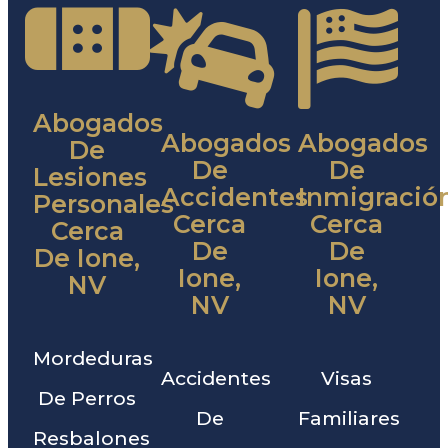
Abogados
Abogados
Abogados
De
De
De
Lesiones
Accidentes
Inmigració
Personales
Cerca
Cerca
Cerca
De
De
De Ione,
Ione,
Ione,
NV
NV
NV
Mordeduras
Accidentes
Visas
De Perros
De
Familiares
Resbalones