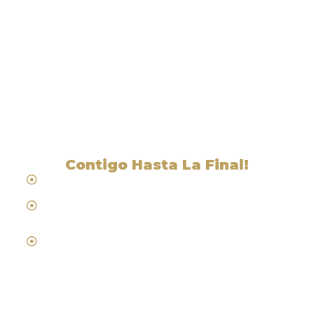
Liga Legal® - Abogados
Cerca De Ione, NV
Contigo Hasta La Final!
Hablamos Español
Desde 1984
Abogados de Laboral, Trabajo y
Compensacion al Trabajador