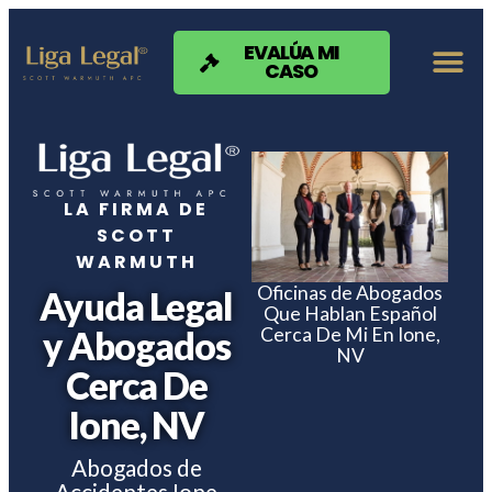
Nota:
este
sitio
EVALÚA MI
CASO
web
incluye
un
sistema
de
accesibilidad.
LA FIRMA DE
SCOTT
WARMUTH
Oficinas de Abogados
Ayuda Legal
Que Hablan Español
Cerca De Mi En Ione,
y Abogados
NV
Cerca De
Ione, NV
Abogados de
Accidentes Ione