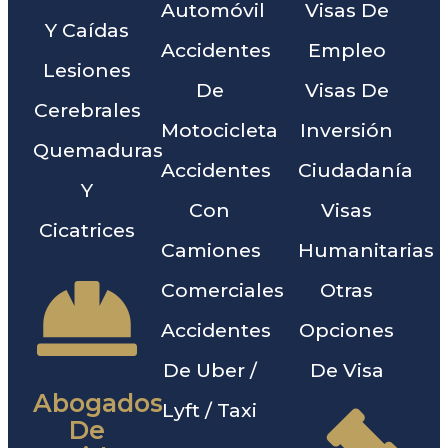
Automóvil
Visas De
Y Caídas
Accidentes
Empleo
Lesiones
De
Visas De
Cerebrales
Motocicleta
Inversión
Quemaduras
Accidentes
Ciudadanía
Y
Con
Visas
Cicatrices
Camiones
Humanitarias
Comerciales
Otras
Accidentes
Opciones
De Uber /
De Visa
Abogados
Lyft / Taxi
De