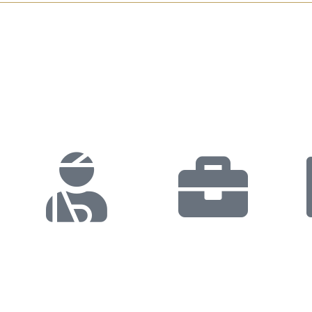
r y el estrés que experimentan las víctimas de
. Nuestros abogados multilingües trabajan para
do posible por lesiones sufridas en un accident
de recuperación algo increíblemente simple.
Busque
Representación
Tratamiento
En La Corte
Ch
Médico
A