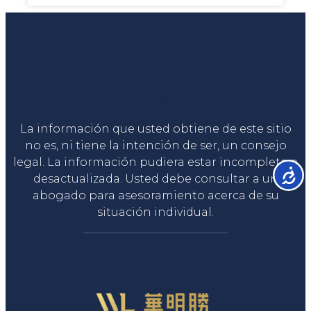
Liga Legal®
La información que usted obtiene de este sitio
no es, ni tiene la intención de ser, un consejo
legal. La información pudiera estar incompleta o
Accesib
desactualizada. Usted debe consultar a un
abogado para asesoramiento acerca de su
situación individual.