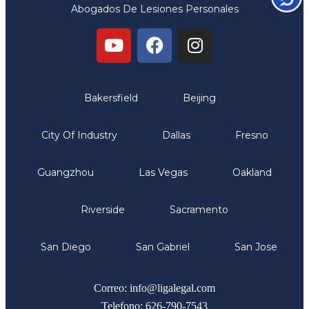
Abogados De Lesiones Personales
Oficinas
Bakersfield
Beijing
City Of Industry
Dallas
Fresno
Guangzhou
Las Vegas
Oakland
Riverside
Sacramento
San Diego
San Gabriel
San Jose
Comunicate
Correo: info@ligalegal.com
Telefono: 626-790-7543