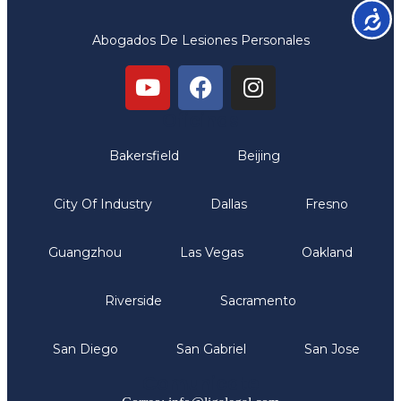
Accesib
Abogados De Lesiones Personales
Oficinas
Bakersfield
Beijing
City Of Industry
Dallas
Fresno
Guangzhou
Las Vegas
Oakland
Riverside
Sacramento
San Diego
San Gabriel
San Jose
Comunicate