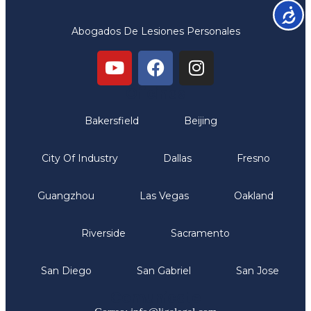
Accesib
Abogados De Lesiones Personales
Oficinas
Bakersfield
Beijing
City Of Industry
Dallas
Fresno
Guangzhou
Las Vegas
Oakland
Riverside
Sacramento
San Diego
San Gabriel
San Jose
Comunicate