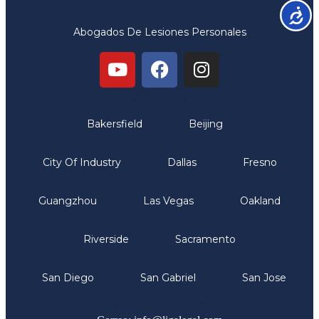
Accesib
Abogados De Lesiones Personales
Oficinas
Bakersfield
Beijing
City Of Industry
Dallas
Fresno
Guangzhou
Las Vegas
Oakland
Riverside
Sacramento
San Diego
San Gabriel
San Jose
Comunicate