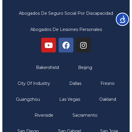
Abogados De Seguro Social Por Discapacidad
Accesib
Abogados De Lesiones Personales
Oficinas
Bakersfield
Beijing
City Of Industry
Dallas
Fresno
Guangzhou
Las Vegas
Oakland
Riverside
Sacramento
San Diego
San Gabriel
San Jose