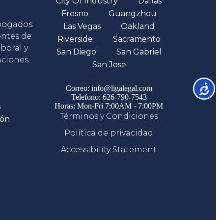
City Of Industry
Dallas
Fresno
Guangzhou
abogados
Las Vegas
Oakland
entes de
Riverside
Sacramento
boral y
San Diego
San Gabriel
aciones
San Jose
Comunicate
Accesib
Correo: info@ligalegal.com
Telefono: 626-790-7543
s
Horas: Mon-Fri 7:00AM - 7:00PM
Términos y Condiciones
ión
Política de privacidad
Accessibility Statement