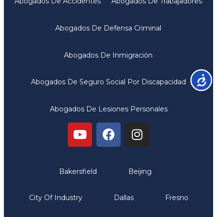
Abogados De Accidentes
Abogados De Trabajadores
Abogados De Defensa Criminal
Abogados De Inmigración
Accesib
Abogados De Seguro Social Por Discapacidad
Abogados De Lesiones Personales
Oficinas
Bakersfield
Beijing
City Of Industry
Dallas
Fresno