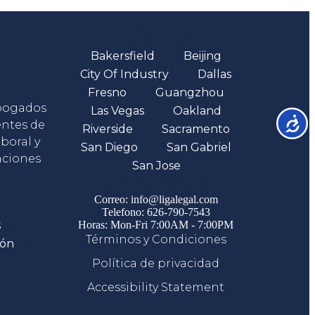
Oficinas
Bakersfield
Beijing
City Of Industry
Dallas
Fresno
Guangzhou
abogados
Las Vegas
Oakland
Accesib
entes de
Riverside
Sacramento
boral y
San Diego
San Gabriel
aciones
San Jose
Comunicate
Correo: info@ligalegal.com
Telefono: 626-790-7543
s
Horas: Mon-Fri 7:00AM - 7:00PM
Términos y Condiciones
ión
Política de privacidad
Accessibility Statement