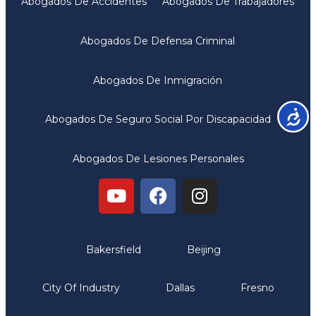
Abogados De Accidentes
Abogados De Trabajadores
Abogados De Defensa Criminal
Abogados De Inmigración
Accesib
Abogados De Seguro Social Por Discapacidad
Abogados De Lesiones Personales
Oficinas
Bakersfield
Beijing
City Of Industry
Dallas
Fresno