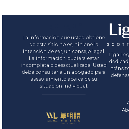
Liga Legal®
La información que usted obtiene
de este sitio no es, ni tiene la
intención de ser, un consejo legal.
Liga Le
La información pudiera estar
dedicad
incompleta o desactualizada. Usted
tránsit
debe consultar a un abogado para
defensa
asesoramiento acerca de su
situación individual.
Ab