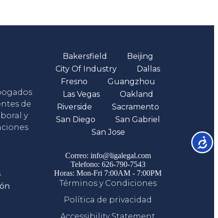
Oficinas
Bakersfield
Beijing
City Of Industry
Dallas
Fresno
Guangzhou
abogados
Las Vegas
Oakland
entes de
Riverside
Sacramento
boral y
San Diego
San Gabriel
aciones
San Jose
Accesib
Comunicate
Correo: info@ligalegal.com
Telefono: 626-790-7543
s
Horas: Mon-Fri 7:00AM - 7:00PM
Términos y Condiciones
ión
Política de privacidad
Accessibility Statement