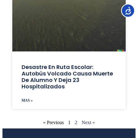
Accesib
Desastre En Ruta Escolar:
Autobús Volcado Causa Muerte
De Alumno Y Deja 23
Hospitalizados
MAS »
« Previous
1
2
Next »