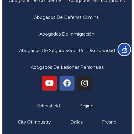
Abogados De Accidentes
Abogados De Trabajadores
Abogados De Defensa Criminal
Abogados De Inmigración
Accesib
Abogados De Seguro Social Por Discapacidad
Abogados De Lesiones Personales
Oficinas
Bakersfield
Beijing
City Of Industry
Dallas
Fresno