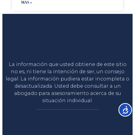
MAS »
Liga Legal®
La información que usted obtiene de este sitio
no es, ni tiene la intención de ser, un consejo
legal. La información pudiera estar incompleta o
desactualizada. Usted debe consultar a un
abogado para asesoramiento acerca de su
situación individual.
Accesib