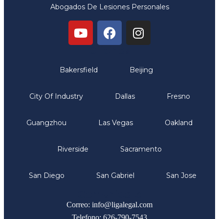
Abogados De Lesiones Personales
Oficinas
Bakersfield
Beijing
City Of Industry
Dallas
Fresno
Guangzhou
Las Vegas
Oakland
Riverside
Sacramento
San Diego
San Gabriel
San Jose
Comunicate
Correo: info@ligalegal.com
Telefono: 626-790-7543