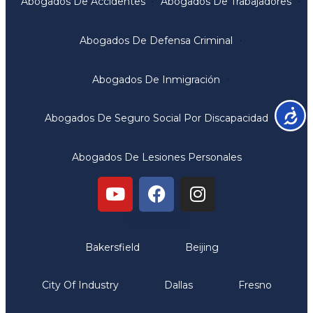
Abogados De Accidentes
Abogados De Trabajadores
Abogados De Defensa Criminal
Abogados De Inmigración
Accesib
Abogados De Seguro Social Por Discapacidad
Abogados De Lesiones Personales
Oficinas
Bakersfield
Beijing
City Of Industry
Dallas
Fresno