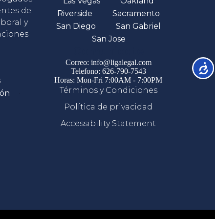
Las Vegas
Oakland
entes de
Riverside
Sacramento
boral y
San Diego
San Gabriel
aciones
San Jose
Comunicate
Correo: info@ligalegal.com
Accesib
Telefono: 626-790-7543
s
Horas: Mon-Fri 7:00AM - 7:00PM
Términos y Condiciones
ión
Política de privacidad
Accessibility Statement