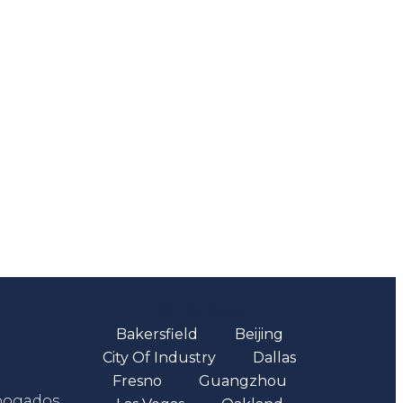
Oficinas
Bakersfield
Beijing
City Of Industry
Dallas
Fresno
Guangzhou
abogados