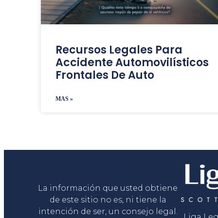
Recursos Legales Para
Accidente Automovilísticos
Frontales De Auto
MAS »
Liga Legal®
La información que usted obtiene
de este sitio no es, ni tiene la
intención de ser, un consejo legal.
Liga Le