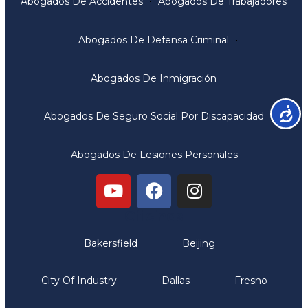
Abogados De Accidentes
Abogados De Trabajadores
Abogados De Defensa Criminal
Abogados De Inmigración
Accesib
Abogados De Seguro Social Por Discapacidad
Abogados De Lesiones Personales
Oficinas
Bakersfield
Beijing
City Of Industry
Dallas
Fresno