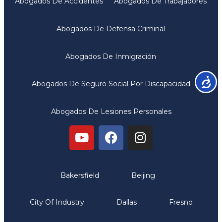
Abogados De Accidentes
Abogados De Trabajadores
Abogados De Defensa Criminal
Abogados De Inmigración
Accesib
Abogados De Seguro Social Por Discapacidad
Abogados De Lesiones Personales
Oficinas
Bakersfield
Beijing
City Of Industry
Dallas
Fresno