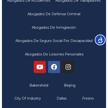
Abogados De Accidentes
Abogados De Trabajadores
Abogados De Defensa Criminal
Abogados De Inmigración
Accesib
Abogados De Seguro Social Por Discapacidad
Abogados De Lesiones Personales
Oficinas
Bakersfield
Beijing
City Of Industry
Dallas
Fresno