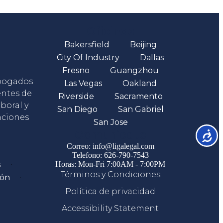
Oficinas
Bakersfield
Beijing
City Of Industry
Dallas
Fresno
Guangzhou
abogados
Las Vegas
Oakland
entes de
Riverside
Sacramento
boral y
San Diego
San Gabriel
aciones
San Jose
Comunicate
Accesib
Correo: info@ligalegal.com
Telefono: 626-790-7543
s
Horas: Mon-Fri 7:00AM - 7:00PM
Términos y Condiciones
ión
Política de privacidad
Accessibility Statement