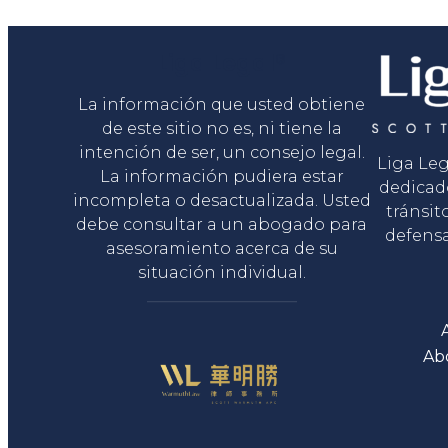
Liga Legal®
La información que usted obtiene
de este sitio no es, ni tiene la
intención de ser, un consejo legal.
Liga Le
La información pudiera estar
dedicad
incompleta o desactualizada. Usted
tránsit
debe consultar a un abogado para
defensa
asesoramiento acerca de su
situación individual.
Ab