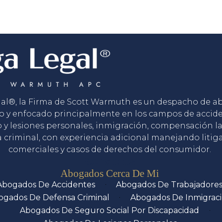
gal®, la Firma de Scott Warmuth es un despacho de 
o y enfocado principalmente en los campos de accid
o y lesiones personales, inmigración, compensación la
 criminal, con experiencia adicional manejando litig
comerciales y casos de derechos del consumidor.
Servicios
Abogados Cerca De Mi
Abogados De Accidentes
Abogados De Trabajadore
ogados De Defensa Criminal
Abogados De Inmigrac
Abogados De Seguro Social Por Discapacidad