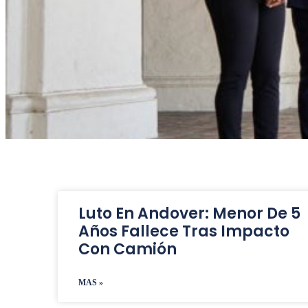
usando
un
lector
de
pantalla;
Presione
Control-
F10
para
abrir
un
menú
de
accesibilidad.
Luto En Andover: Menor De 5
Años Fallece Tras Impacto
Con Camión
MAS »