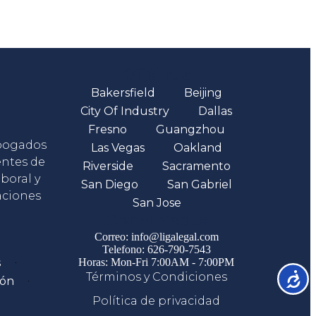
Oficinas
Bakersfield
Beijing
City Of Industry
Dallas
Fresno
Guangzhou
abogados
Las Vegas
Oakland
entes de
Riverside
Sacramento
boral y
San Diego
San Gabriel
aciones
San Jose
Comunicate
Correo: info@ligalegal.com
Telefono: 626-790-7543
s
Horas: Mon-Fri 7:00AM - 7:00PM
Términos y Condiciones
Accesib
ión
Política de privacidad