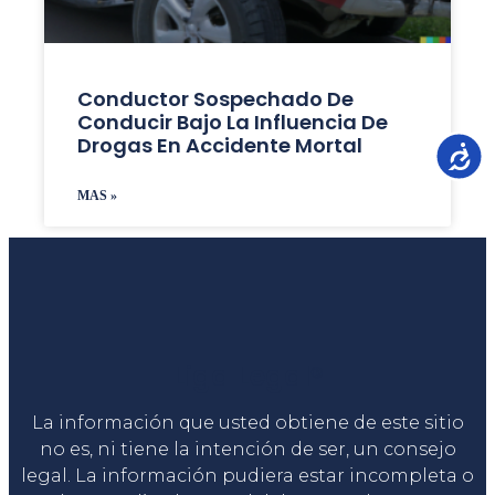
Conductor Sospechado De
Conducir Bajo La Influencia De
Drogas En Accidente Mortal
Accesib
MAS »
Liga Legal®
La información que usted obtiene de este sitio
no es, ni tiene la intención de ser, un consejo
legal. La información pudiera estar incompleta o