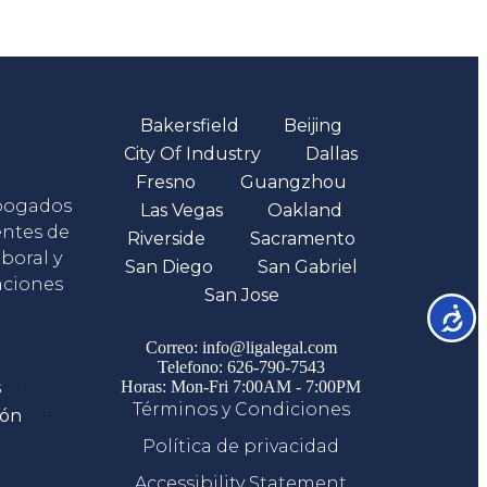
Oficinas
Bakersfield
Beijing
City Of Industry
Dallas
Fresno
Guangzhou
abogados
Las Vegas
Oakland
entes de
Riverside
Sacramento
boral y
San Diego
San Gabriel
aciones
San Jose
Accesib
Comunicate
Correo: info@ligalegal.com
Telefono: 626-790-7543
s
Horas: Mon-Fri 7:00AM - 7:00PM
Términos y Condiciones
ión
Política de privacidad
Accessibility Statement