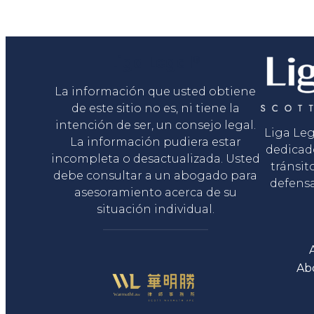
Liga Legal®
La información que usted obtiene
de este sitio no es, ni tiene la
intención de ser, un consejo legal.
Liga Le
La información pudiera estar
dedicad
incompleta o desactualizada. Usted
tránsit
debe consultar a un abogado para
defensa
asesoramiento acerca de su
situación individual.
Ab