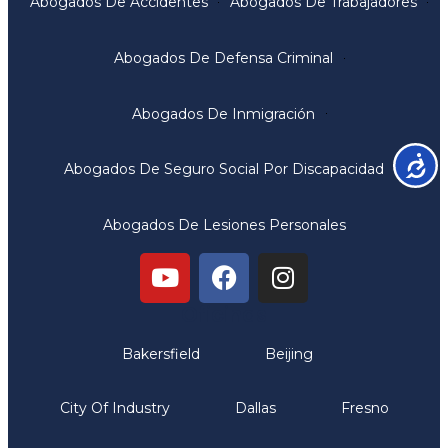
Abogados De Accidentes
Abogados De Trabajadores
Abogados De Defensa Criminal
Abogados De Inmigración
Accesib
Abogados De Seguro Social Por Discapacidad
Abogados De Lesiones Personales
Oficinas
Bakersfield
Beijing
City Of Industry
Dallas
Fresno