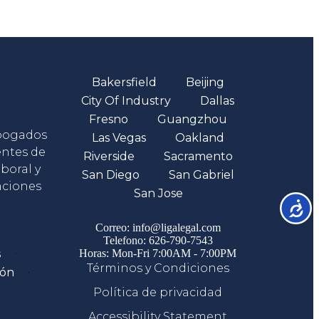
Oficinas
Bakersfield
Beijing
City Of Industry
Dallas
Fresno
Guangzhou
abogados
Las Vegas
Oakland
entes de
Riverside
Sacramento
boral y
San Diego
San Gabriel
aciones
San Jose
Accesib
Comunicate
Correo: info@ligalegal.com
Telefono: 626-790-7543
s
Horas: Mon-Fri 7:00AM - 7:00PM
Términos y Condiciones
ión
Política de privacidad
Accessibility Statement