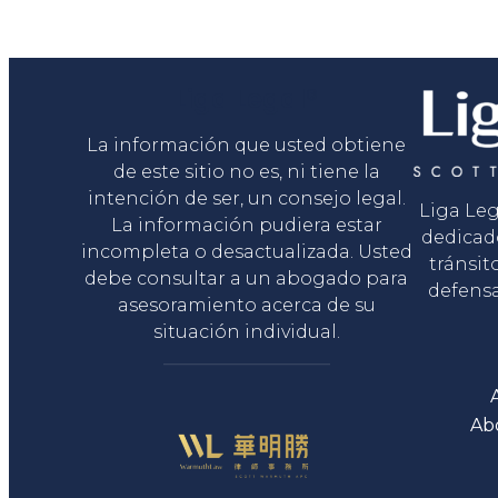
Liga Legal®
La información que usted obtiene
de este sitio no es, ni tiene la
intención de ser, un consejo legal.
Liga Le
La información pudiera estar
dedicad
incompleta o desactualizada. Usted
tránsit
debe consultar a un abogado para
defensa
asesoramiento acerca de su
situación individual.
Ab