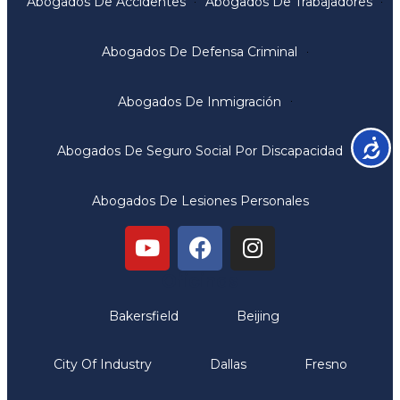
Abogados De Accidentes
Abogados De Trabajadores
Abogados De Defensa Criminal
Abogados De Inmigración
Accesib
Abogados De Seguro Social Por Discapacidad
Abogados De Lesiones Personales
Oficinas
Bakersfield
Beijing
City Of Industry
Dallas
Fresno