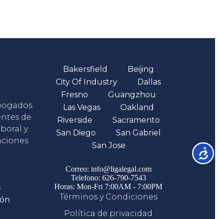
Oficinas
Bakersfield
Beijing
City Of Industry
Dallas
Fresno
Guangzhou
abogados
Las Vegas
Oakland
entes de
Riverside
Sacramento
boral y
San Diego
San Gabriel
aciones
San Jose
Accesib
Comunicate
Correo: info@ligalegal.com
Telefono: 626-790-7543
s
Horas: Mon-Fri 7:00AM - 7:00PM
Términos y Condiciones
ión
Política de privacidad