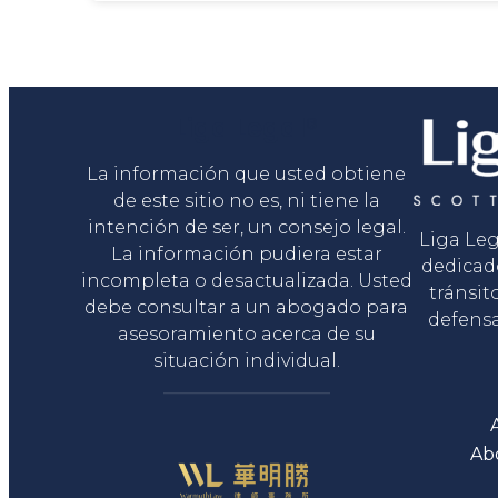
Liga Legal®
La información que usted obtiene
de este sitio no es, ni tiene la
intención de ser, un consejo legal.
Liga Le
La información pudiera estar
dedicad
incompleta o desactualizada. Usted
tránsit
debe consultar a un abogado para
defensa
asesoramiento acerca de su
situación individual.
Ab