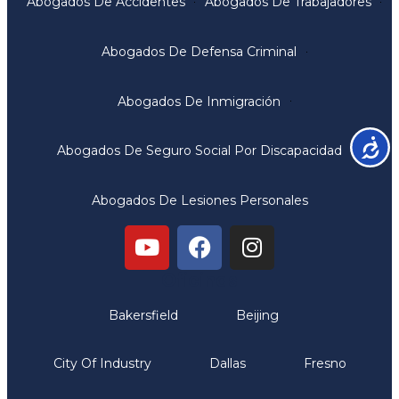
Abogados De Accidentes
Abogados De Trabajadores
Abogados De Defensa Criminal
Abogados De Inmigración
Accesib
Abogados De Seguro Social Por Discapacidad
Abogados De Lesiones Personales
Oficinas
Bakersfield
Beijing
City Of Industry
Dallas
Fresno