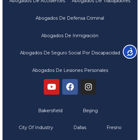
Abogados De Accidentes
Abogados De Trabajadores
Abogados De Defensa Criminal
Abogados De Inmigración
Accesib
Abogados De Seguro Social Por Discapacidad
Abogados De Lesiones Personales
Oficinas
Bakersfield
Beijing
City Of Industry
Dallas
Fresno