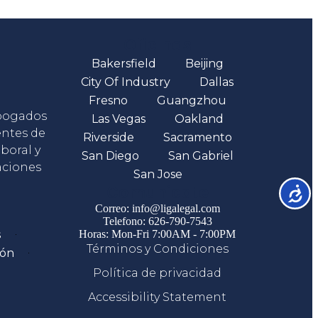
Oficinas
Bakersfield
Beijing
City Of Industry
Dallas
Fresno
Guangzhou
abogados
Las Vegas
Oakland
entes de
Riverside
Sacramento
boral y
San Diego
San Gabriel
aciones
San Jose
Comunicate
Accesib
Correo: info@ligalegal.com
Telefono: 626-790-7543
s
Horas: Mon-Fri 7:00AM - 7:00PM
Términos y Condiciones
ión
Política de privacidad
Accessibility Statement