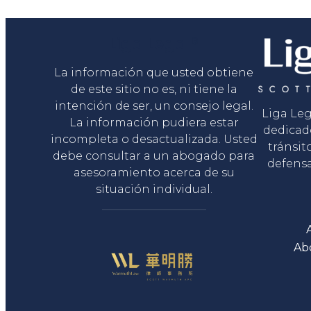
Liga Legal®
La información que usted obtiene
de este sitio no es, ni tiene la
intención de ser, un consejo legal.
Liga Le
La información pudiera estar
dedicad
incompleta o desactualizada. Usted
tránsit
debe consultar a un abogado para
defensa
asesoramiento acerca de su
situación individual.
Ab