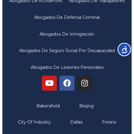
Abogados De Accidentes
Abogados De Trabajadores
Abogados De Defensa Criminal
Abogados De Inmigración
Accesib
Abogados De Seguro Social Por Discapacidad
Abogados De Lesiones Personales
Oficinas
Bakersfield
Beijing
City Of Industry
Dallas
Fresno