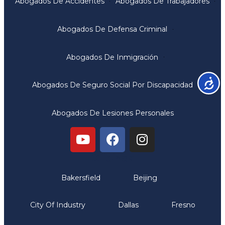
Abogados De Accidentes
Abogados De Trabajadores
Abogados De Defensa Criminal
Abogados De Inmigración
Accesib
Abogados De Seguro Social Por Discapacidad
Abogados De Lesiones Personales
Oficinas
Bakersfield
Beijing
City Of Industry
Dallas
Fresno