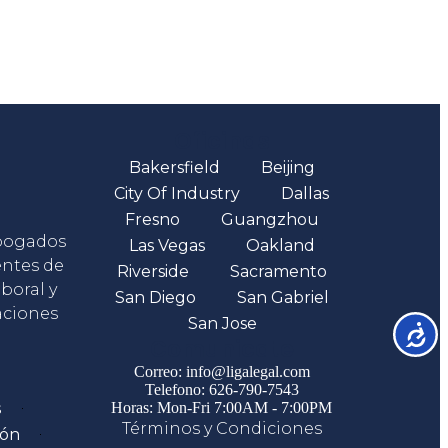
Oficinas
Bakersfield
Beijing
City Of Industry
Dallas
Fresno
Guangzhou
abogados
Las Vegas
Oakland
entes de
Riverside
Sacramento
boral y
San Diego
San Gabriel
aciones
San Jose
Accesib
Comunicate
Correo: info@ligalegal.com
Telefono: 626-790-7543
s
Horas: Mon-Fri 7:00AM - 7:00PM
Términos y Condiciones
ión