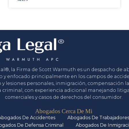
gal®, la Firma de Scott Warmuth es un despacho de 
o y enfocado principalmente en los campos de accid
o y lesiones personales, inmigración, compensación la
 criminal, con experiencia adicional manejando litig
comerciales y casos de derechos del consumidor.
Servicios
Abogados Cerca De Mi
Abogados De Accidentes
Abogados De Trabajadore
ogados De Defensa Criminal
Abogados De Inmigrac