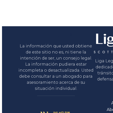
Liga Legal®
La información que usted obtiene
de este sitio no es, ni tiene la
intención de ser, un consejo legal.
Liga Le
La información pudiera estar
dedicad
incompleta o desactualizada. Usted
tránsit
debe consultar a un abogado para
defensa
asesoramiento acerca de su
situación individual.
Ab