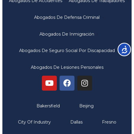
Abogados De Accidentes
Abogados De Trabajadores
Abogados De Defensa Criminal
Abogados De Inmigración
Accesib
Abogados De Seguro Social Por Discapacidad
Abogados De Lesiones Personales
Oficinas
Bakersfield
Beijing
City Of Industry
Dallas
Fresno