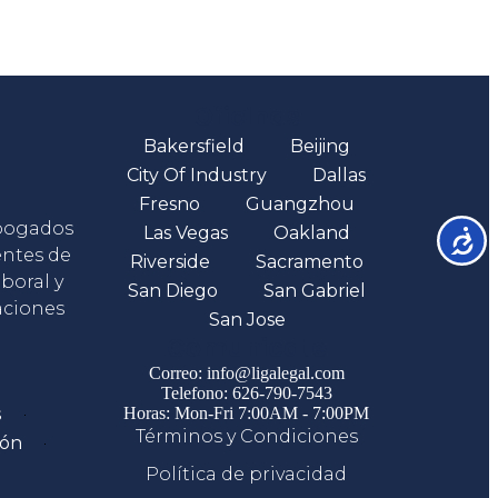
Oficinas
Bakersfield
Beijing
City Of Industry
Dallas
Fresno
Guangzhou
abogados
Las Vegas
Oakland
Accesib
entes de
Riverside
Sacramento
boral y
San Diego
San Gabriel
aciones
San Jose
Comunicate
Correo: info@ligalegal.com
Telefono: 626-790-7543
s
Horas: Mon-Fri 7:00AM - 7:00PM
Términos y Condiciones
ión
Política de privacidad