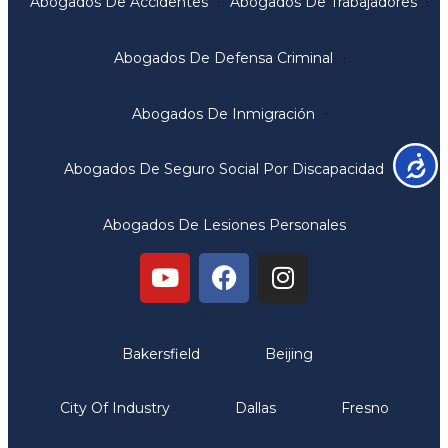
Abogados De Accidentes
Abogados De Trabajadores
Abogados De Defensa Criminal
Abogados De Inmigración
Accesib
Abogados De Seguro Social Por Discapacidad
Abogados De Lesiones Personales
Oficinas
Bakersfield
Beijing
City Of Industry
Dallas
Fresno