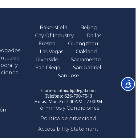
Oficinas
Bakersfield
Beijing
City Of Industry
Dallas
Fresno
Guangzhou
abogados
Las Vegas
Oakland
entes de
Riverside
Sacramento
boral y
San Diego
San Gabriel
aciones
San Jose
Comunicate
Accesib
Correo: info@ligalegal.com
Telefono: 626-790-7543
s
Horas: Mon-Fri 7:00AM - 7:00PM
Términos y Condiciones
ión
Política de privacidad
Accessibility Statement