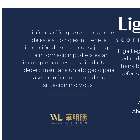
Liga Legal®
La información que usted obtiene
de este sitio no es, ni tiene la
intención de ser, un consejo legal.
Liga Le
La información pudiera estar
dedicad
incompleta o desactualizada. Usted
tránsit
debe consultar a un abogado para
defensa
asesoramiento acerca de su
situación individual.
Ab