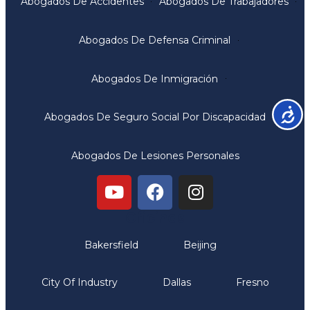
Abogados De Accidentes
Abogados De Trabajadores
Abogados De Defensa Criminal
Abogados De Inmigración
Accesib
Abogados De Seguro Social Por Discapacidad
Abogados De Lesiones Personales
Oficinas
Bakersfield
Beijing
City Of Industry
Dallas
Fresno