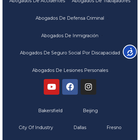
Abogados De Accidentes
Abogados De Trabajadores
Abogados De Defensa Criminal
Abogados De Inmigración
Accesib
Abogados De Seguro Social Por Discapacidad
Abogados De Lesiones Personales
Oficinas
Bakersfield
Beijing
City Of Industry
Dallas
Fresno