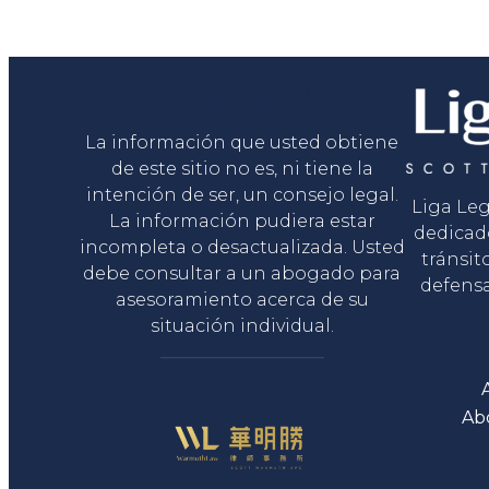
Liga Legal®
La información que usted obtiene
de este sitio no es, ni tiene la
intención de ser, un consejo legal.
Liga Le
La información pudiera estar
dedicad
incompleta o desactualizada. Usted
tránsit
debe consultar a un abogado para
defensa
asesoramiento acerca de su
situación individual.
Ab