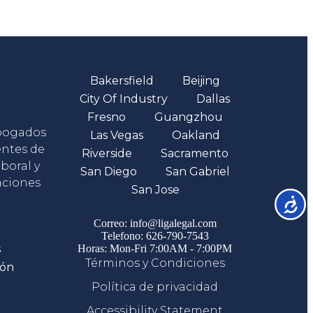
Oficinas
Bakersfield
Beijing
City Of Industry
Dallas
Fresno
Guangzhou
abogados
Las Vegas
Oakland
entes de
Riverside
Sacramento
boral y
San Diego
San Gabriel
aciones
San Jose
Accesib
Comunicate
Correo: info@ligalegal.com
Telefono: 626-790-7543
s
Horas: Mon-Fri 7:00AM - 7:00PM
Términos y Condiciones
ión
Política de privacidad
Accessibility Statement