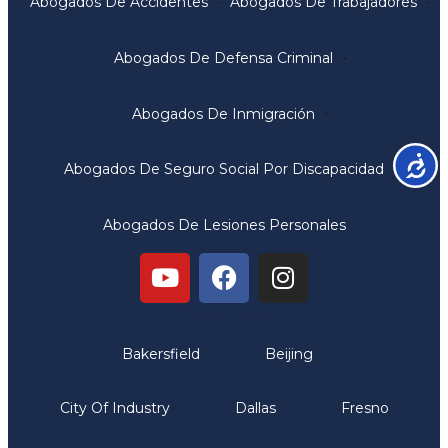
Abogados De Accidentes
Abogados De Trabajadores
Abogados De Defensa Criminal
Abogados De Inmigración
Accesib
Abogados De Seguro Social Por Discapacidad
Abogados De Lesiones Personales
Oficinas
Bakersfield
Beijing
City Of Industry
Dallas
Fresno