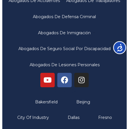
Abogados De Accidentes
Abogados De Trabajadores
Abogados De Defensa Criminal
Abogados De Inmigración
Accesib
Abogados De Seguro Social Por Discapacidad
Abogados De Lesiones Personales
Oficinas
Bakersfield
Beijing
City Of Industry
Dallas
Fresno