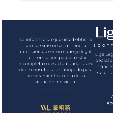
Liga Legal®
La información que usted obtiene
de este sitio no es, ni tiene la
intención de ser, un consejo legal.
Liga Le
La información pudiera estar
dedicad
incompleta o desactualizada. Usted
tránsit
debe consultar a un abogado para
defensa
asesoramiento acerca de su
situación individual.
Ab