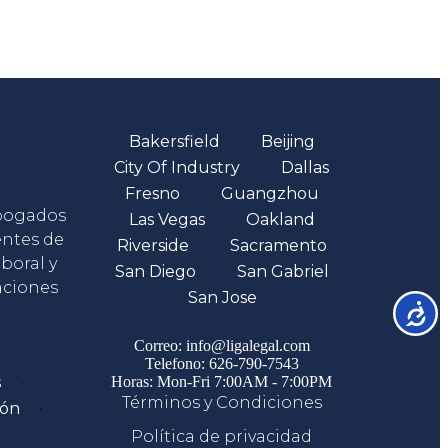
Oficinas
Bakersfield
Beijing
City Of Industry
Dallas
Fresno
Guangzhou
abogados
Las Vegas
Oakland
entes de
Riverside
Sacramento
boral y
San Diego
San Gabriel
aciones
San Jose
Accesib
Comunicate
Correo: info@ligalegal.com
Telefono: 626-790-7543
s
Horas: Mon-Fri 7:00AM - 7:00PM
Términos y Condiciones
ión
Política de privacidad