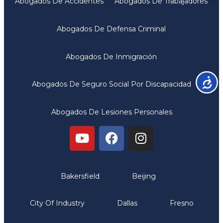
Abogados De Accidentes
Abogados De Trabajadores
Abogados De Defensa Criminal
Abogados De Inmigración
Accesib
Abogados De Seguro Social Por Discapacidad
Abogados De Lesiones Personales
Oficinas
Bakersfield
Beijing
City Of Industry
Dallas
Fresno