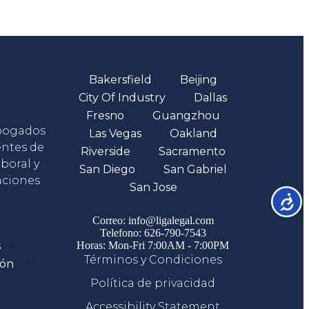
Oficinas
Bakersfield
Beijing
City Of Industry
Dallas
Fresno
Guangzhou
abogados
Las Vegas
Oakland
entes de
Riverside
Sacramento
boral y
San Diego
San Gabriel
aciones
San Jose
Accesib
Comunicate
Correo: info@ligalegal.com
Telefono: 626-790-7543
s
Horas: Mon-Fri 7:00AM - 7:00PM
Términos y Condiciones
ión
Política de privacidad
Accessibility Statement