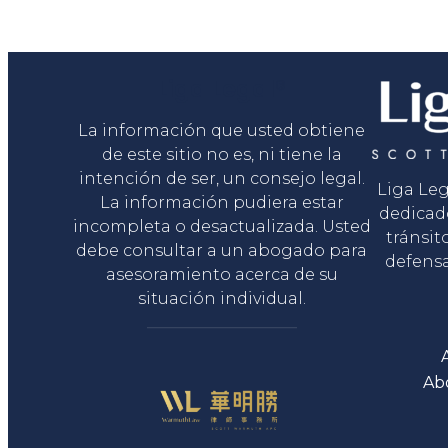
Liga Legal®
La información que usted obtiene
de este sitio no es, ni tiene la
intención de ser, un consejo legal.
Liga Le
La información pudiera estar
dedicad
incompleta o desactualizada. Usted
tránsit
debe consultar a un abogado para
defensa
asesoramiento acerca de su
situación individual.
Ab